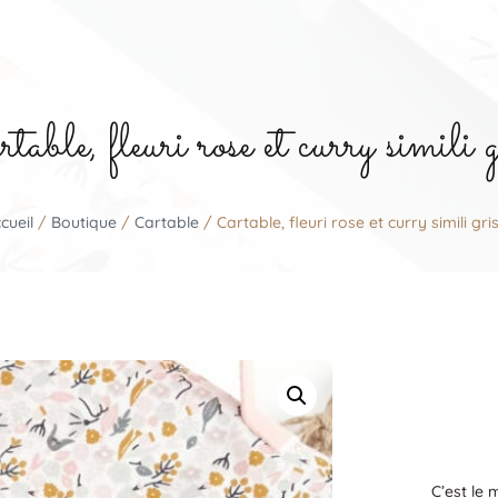
able, fleuri rose et curry simili g
cueil
/
Boutique
/
Cartable
/ Cartable, fleuri rose et curry simili gri
C’est le 