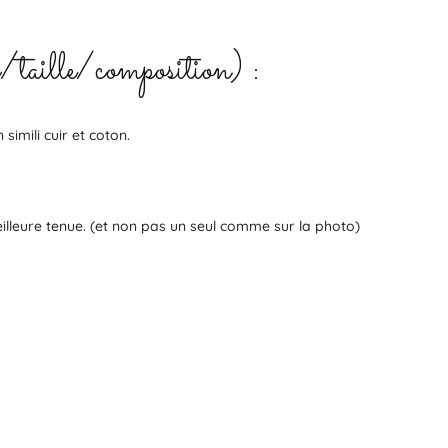
Cartabl
fleuri
rose
s/taille/composition) :
et
curry
simili
gris
imili cuir et coton.
lleure tenue. (et non pas un seul comme sur la photo)