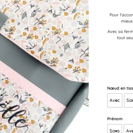
Pour l’acco
mieux
Avec sa ferme
tout seu
Nœud en tis
Avec
Sa
Prénom
Sans
Av