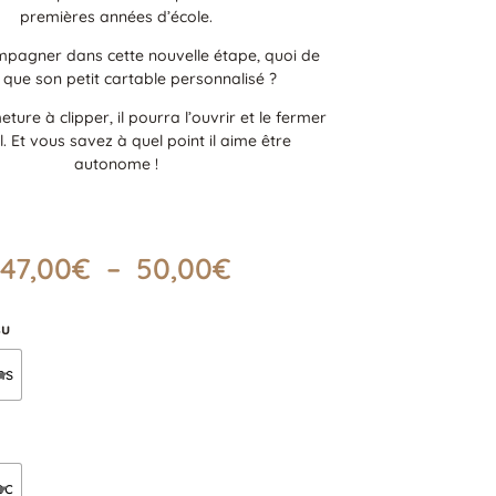
premières années d’école.
mpagner dans cette nouvelle étape, quoi de
 que son petit cartable personnalisé ?
ture à clipper, il pourra l’ouvrir et le fermer
l. Et vous savez à quel point il aime être
autonome !
Plage
47,00
€
–
50,00
€
de
prix :
47,00€
su
à
ns
50,00€
ec