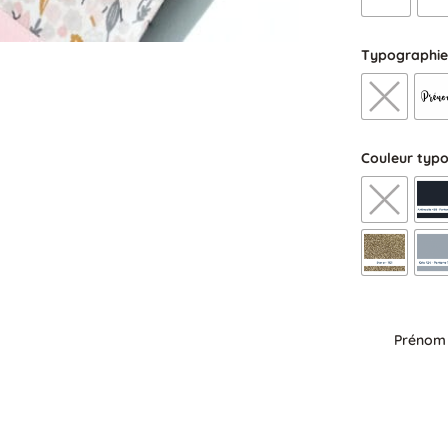
Typographie
Couleur typ
Prénom
quantit
de