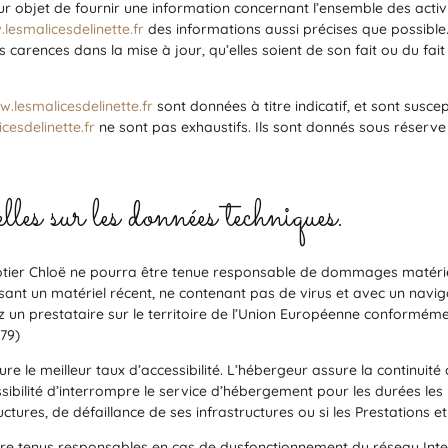
r objet de fournir une information concernant l’ensemble des activi
lesmalicesdelinette.fr
des informations aussi précises que possible. 
 carences dans la mise à jour, qu’elles soient de son fait ou du fait 
.lesmalicesdelinette.fr
sont données à titre indicatif, et sont suscept
cesdelinette.fr
ne sont pas exhaustifs. Ils sont donnés sous réserv
es sur les données techniques.
otier Chloë ne pourra être tenue responsable de dommages matériels li
ilisant un matériel récent, ne contenant pas de virus et avec un navi
z un prestataire sur le territoire de l’Union Européenne conformém
79)
ure le meilleur taux d’accessibilité. L’hébergeur assure la continuité
ssibilité d’interrompre le service d’hébergement pour les durées le
ctures, de défaillance de ses infrastructures ou si les Prestations e
re tenus responsables en cas de dysfonctionnement du réseau Inter