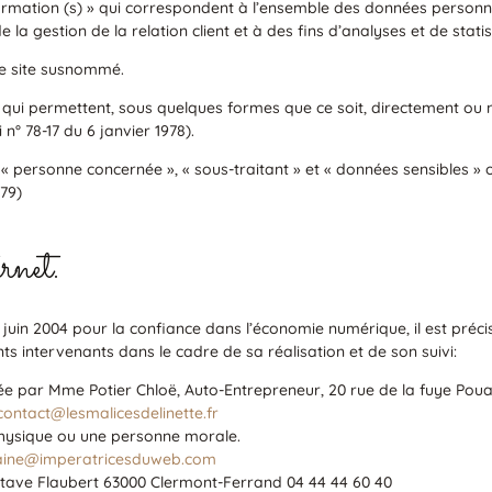
mation (s) » qui correspondent à l’ensemble des données personne
la gestion de la relation client et à des fins d’analyses et de statis
 le site susnommé.
 qui permettent, sous quelques formes que ce soit, directement ou n
i n° 78-17 du 6 janvier 1978).
 personne concernée », « sous-traitant » et « données sensibles » o
79)
rnet.
21 juin 2004 pour la confiance dans l’économie numérique, il est précis
ents intervenants dans le cadre de sa réalisation et de son suivi:
tée par Mme Potier Chloë, Auto-Entrepreneur, 20 rue de la fuye Po
contact@lesmalicesdelinette.fr
physique ou une personne morale.
aine@imperatricesduweb.com
tave Flaubert 63000 Clermont-Ferrand 04 44 44 60 40