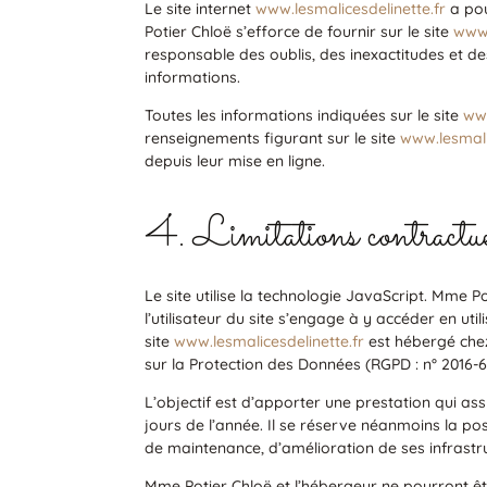
Le site internet
www.lesmalicesdelinette.fr
a pou
Potier Chloë s’efforce de fournir sur le site
www.
responsable des oublis, des inexactitudes et des
informations.
Toutes les informations indiquées sur le site
www
renseignements figurant sur le site
www.lesmali
depuis leur mise en ligne.
4. Limitations contractuell
Le site utilise la technologie JavaScript. Mme P
l’utilisateur du site s’engage à y accéder en ut
site
www.lesmalicesdelinette.fr
est hébergé che
sur la Protection des Données (RGPD : n° 2016-6
L’objectif est d’apporter une prestation qui ass
jours de l’année. Il se réserve néanmoins la po
de maintenance, d’amélioration de ses infrastru
Mme Potier Chloë et l’hébergeur ne pourront êt