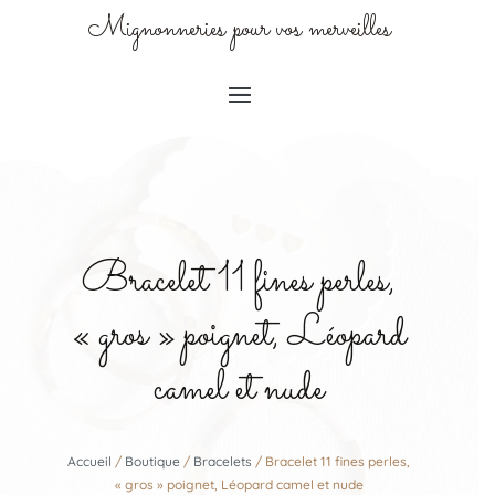
Mignonneries pour vos merveilles
Bracelet 11 fines perles,
« gros » poignet, Léopard
camel et nude
Accueil
/
Boutique
/
Bracelets
/ Bracelet 11 fines perles,
« gros » poignet, Léopard camel et nude