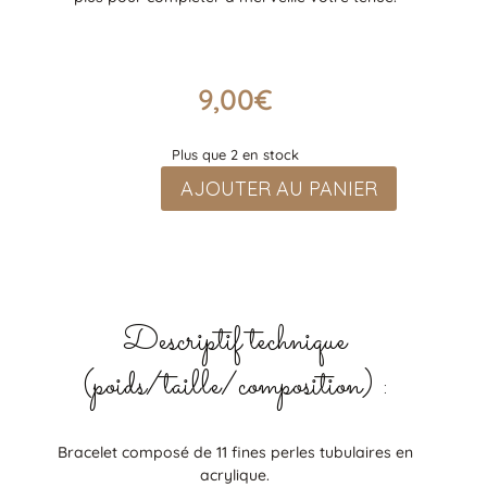
9,00
€
Plus que 2 en stock
quantité
AJOUTER AU PANIER
de
Bracelet
11
fines
perles,
"gros"
Descriptif technique
poignet,
Léopard
(poids/taille/composition) :
camel
et
nude
Bracelet composé de 11 fines perles tubulaires en
acrylique.